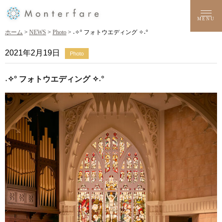
MENU
ホーム
>
NEWS
>
Photo
> ˖✧° フォトウエディング ✧˖°
2021年2月19日
Photo
˖✧° フォトウエディング ✧˖°