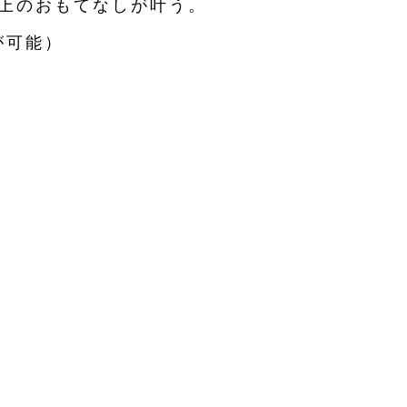
上の
おもてなしが叶う。
が可能）