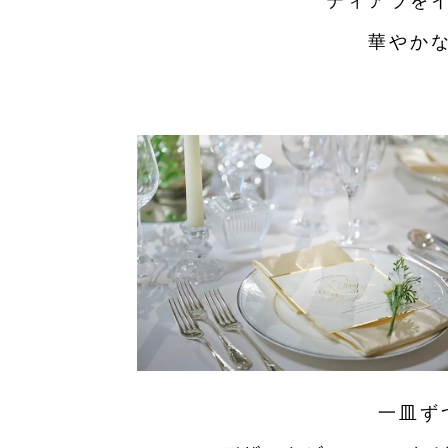
ティアラを
華やか
一皿ず