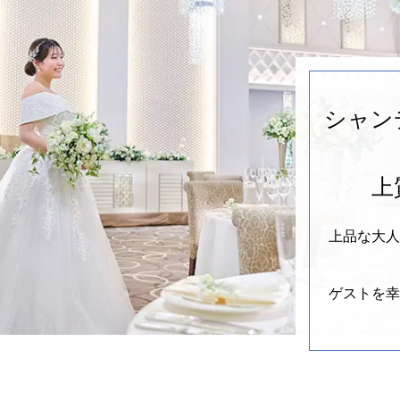
シャン
上
上品な大
ゲストを